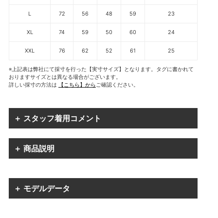
L
72
56
48
59
23
XL
74
59
50
60
24
XXL
76
62
52
61
25
※上記表は弊社にて採寸を行った【実寸サイズ】となります。タグに書かれて
おりますサイズとは異なる場合がございます。
詳しい採寸の方法は
【こちら】から
ご確認ください。
＋ スタッフ着用コメント
＋ 商品説明
＋ モデルデータ