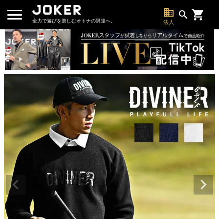
business
search
全力で遊びを楽しむオトナの男達へ。
法人