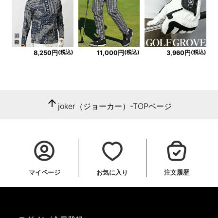
(税込)
(税込)
(税込)
8,250円
11,000円
3,960円
arrow_upward
joker（ジョーカー）-TOPページ
マイページ
お気に入り
注文履歴