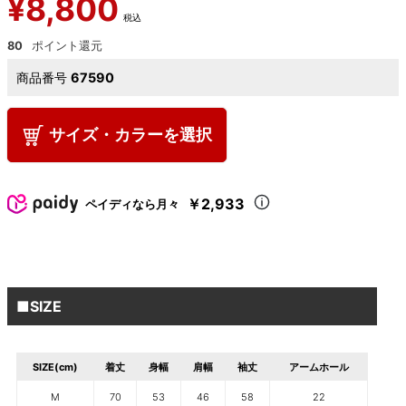
¥
8,800
税込
80
商品番号
67590
サイズ・カラーを選択
￥2,933
ペイディなら月々
■SIZE
SIZE(cm)
着丈
身幅
肩幅
袖丈
アームホール
M
70
53
46
58
22