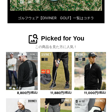
ゴルフウェア【DIVINER GOLF】一覧はコチラ
image_search
Picked for You
この商品を見た方に人気！
(税込)
(税込)
(税込)
8,800円
11,880円
11,000円