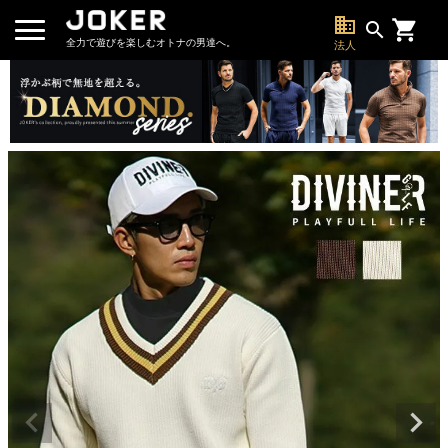
business
search
全力で遊びを楽しむオトナの男達へ。
法人