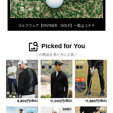
ゴルフウェア【DIVINER GOLF】一覧はコチラ
image_search
Picked for You
この商品を見た方に人気！
(税込)
(税込)
(税込)
8,800円
11,000円
11,880円