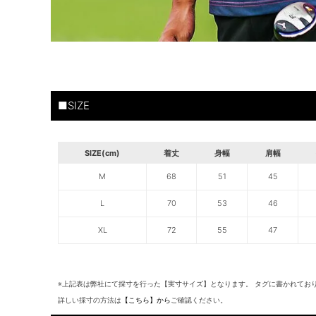
■SIZE
SIZE(cm)
着丈
身幅
肩幅
M
68
51
45
L
70
53
46
XL
72
55
47
※上記表は弊社にて採寸を行った【実寸サイズ】となります。 タグに書かれてお
詳しい採寸の方法は
【こちら】から
ご確認ください。