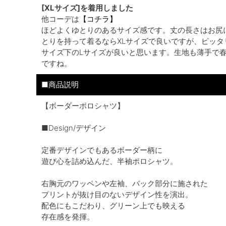
[XLサイズ]を着用しました
他コーデは
【コチラ】
ほどよくゆとりのあるサイズ感です。丈の長さはお尻
とりを持って着るならXLサイズで良いですが、ピッ
サイズ下のLサイズが良いと思います。生地も薄手で
ですね。
■商品説明
【ボーダーポロシャツ】
■Design/デザイン
定番デザインでもあるボーダー柄に
遊び心を詰め込んだ、半袖ポロシャツ。
右胸元のワッペンや左袖、バック部分に施された
プリントが抜け目のないデザイン性を演出。
配色にもこだわり、グリーン上でも映える
存在感を発揮。