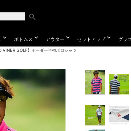
search
expand_more
expand_more
expand_more
expand_more
ス
ボトムス
アウター
セットアップ
グッ
DIVINER GOLF】ボーダー半袖ポロシャツ