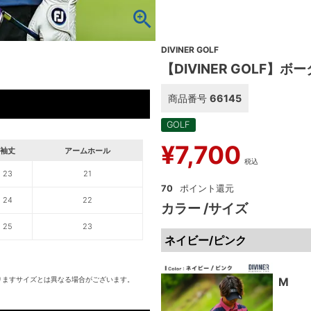
DIVINER GOLF
【DIVINER GOLF】
商品番号
66145
GOLF
¥
7,700
袖丈
アームホール
税込
23
21
70
24
22
カラー
サイズ
25
23
ネイビー/ピンク
りますサイズとは異なる場合がございます。
M