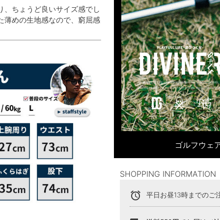
り、ちょうど良いサイズ感でし
た薄めの生地感なので、窮屈感
ゴルフウェア
SHOPPING INFORMATION
alarm
平日お昼13時までのご