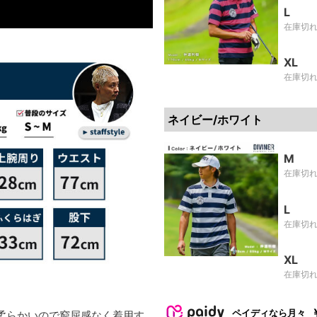
L
在庫切
XL
在庫切
ネイビー/ホワイト
M
在庫切
L
在庫切
XL
在庫切
ペイディなら月々
柔らかいので窮屈感なく着用す