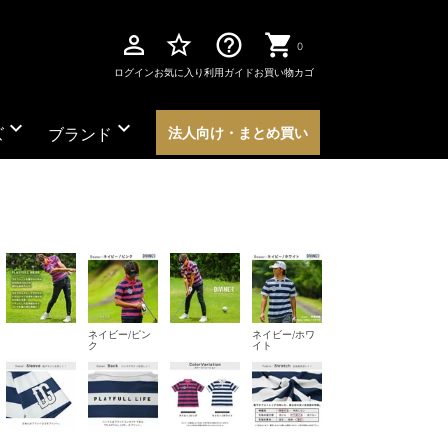
perm_identity
star_border
help_outline
0
ログイン
お気に入り
利用ガイド
お買い物カゴ
expand_more
expand_more
ズ
ブランド
法人向け・まとめ買い
ネイビー/ピン
ネイビー/ホワ
ク
イト