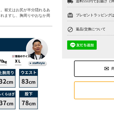
local_shipping
送料550円でお届け（
た。裾丈はお尻が半分隠れるあ
card_giftcard
プレゼントラッピング
着れますし、胸周りやおなか周
block
返品/交換について