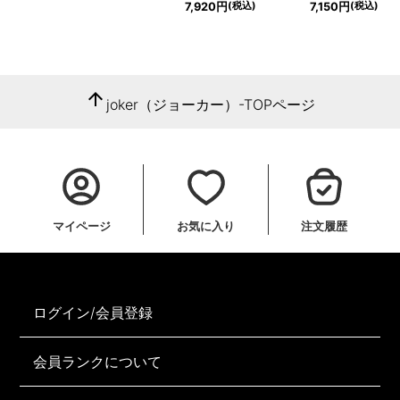
(税込)
(税込)
7,920円
7,150円
arrow_upward
joker（ジョーカー）-TOPページ
マイページ
お気に入り
注文履歴
ログイン/会員登録
会員ランクについて