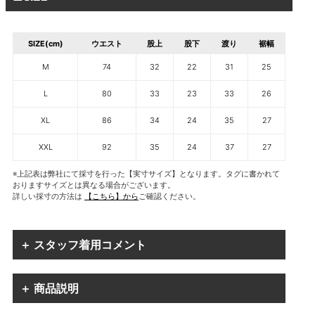
SIZE(cm)
ウエスト
股上
股下
渡り
裾幅
M
74
32
22
31
25
L
80
33
23
33
26
XL
86
34
24
35
27
XXL
92
35
24
37
27
※上記表は弊社にて採寸を行った【実寸サイズ】となります。タグに書かれて
おりますサイズとは異なる場合がございます。
詳しい採寸の方法は
【こちら】から
ご確認ください。
＋ スタッフ着用コメント
＋ 商品説明