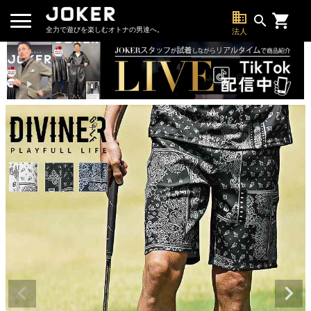
business
search
全力で遊びを楽しむオトナの男達へ。
法人