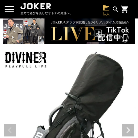
business
search
全力で遊びを楽しむオトナの男達へ。
法人