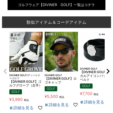
ゴルフウェア【DIVINER GOLF】一覧はコチラ
類似アイテム＆コーデアイテム
DIVINER GOLF
【DIVINER GOLF】ス
DIVINER GOLF/ディバイナ
DIVINER GOLF
カルアイコンバックル
ーゴルフ
【DIVINER GOLF】ロ
ベルト
【DIVINER GOLF】ゴ
ゴキャップ
ルフグローブ（左手）
GOLF
GOLF
GOLF
¥
7,700
税込
¥
5,500
税込
¥
3,960
税込
詳細を見る
詳細を見る
詳細を見る