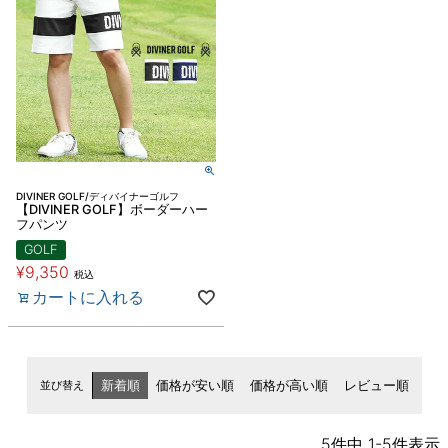
DIVINER GOLF/ディバイナーゴルフ
【DIVINER GOLF】ボーダーハー
フパンツ
GOLF
¥
9,350
税込
カートに入れる
並び替え
新着順
価格が安い順
価格が高い順
レビュー順
5
件中
1
-
5
件表示