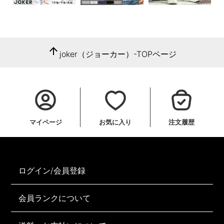
arrow_upward
joker（ジョーカー）-TOPページ
マイページ
お気に入り
注文履歴
ログイン/会員登録
会員ランクについて