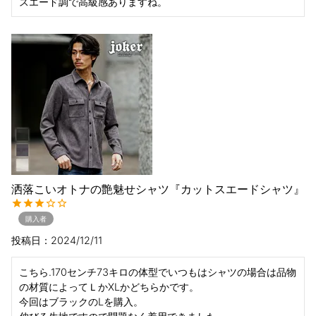
洒落こいオトナの艶魅せシャツ『カットスエードシャツ』
購入者
投稿日
2024/12/11
こちら.170センチ73キロの体型でいつもはシャツの場合は品物
の材質によってＬかXLかどちらかです。

今回はブラックのLを購入。
