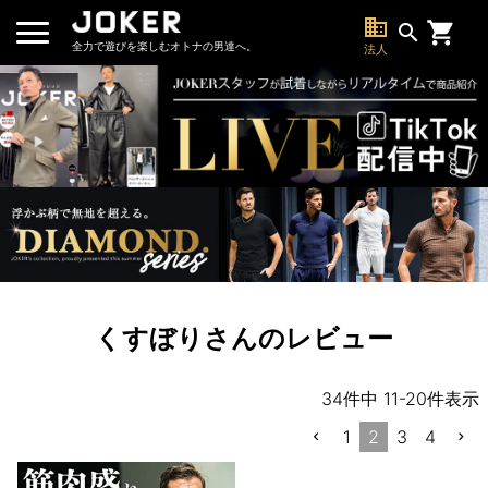
business
search
全力で遊びを楽しむオトナの男達へ。
法人
くすぼりさんのレビュー
34
件中
11
-
20
件表示
1
2
3
4