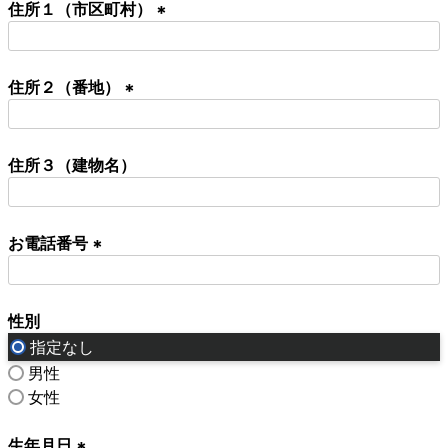
住所１（市区町村）
須
)
(
必
住所２（番地）
須
)
(
必
住所３（建物名）
須
)
お電話番号
(
必
性別
須
)
指定なし
男性
女性
生年月日