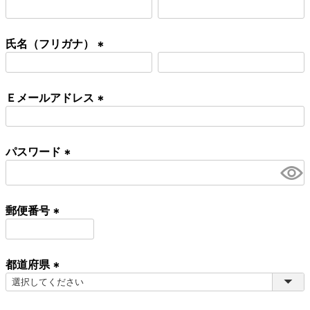
(
必
氏名（フリガナ）
須
)
(
必
Ｅメールアドレス
須
)
(
必
パスワード
須
)
(
必
須
郵便番号
)
(
必
都道府県
須
)
(
必