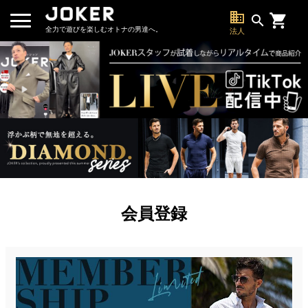
business
search
全力で遊びを楽しむオトナの男達へ。
法人
会員登録