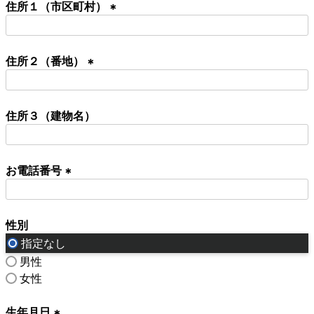
住所１（市区町村）
須
)
(
必
住所２（番地）
須
)
(
必
住所３（建物名）
須
)
お電話番号
(
必
性別
須
)
指定なし
男性
女性
生年月日