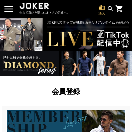
business
search
全力で遊びを楽しむオトナの男達へ。
法人
会員登録