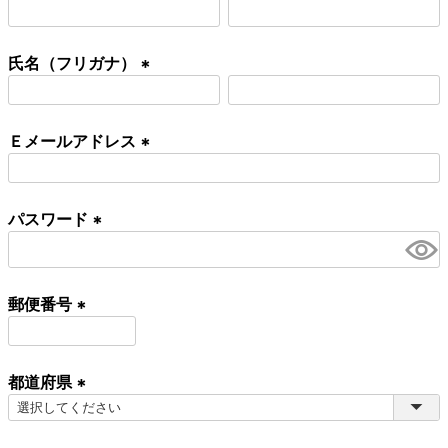
(
必
氏名（フリガナ）
須
)
(
必
Ｅメールアドレス
須
)
(
必
パスワード
須
)
(
必
須
郵便番号
)
(
必
都道府県
須
)
(
必