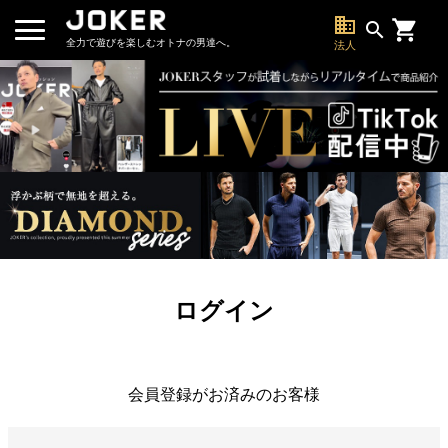
business
search
全力で遊びを楽しむオトナの男達へ。
法人
ログイン
会員登録がお済みのお客様