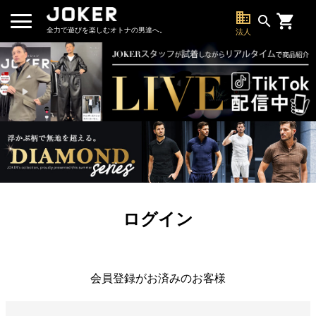
business
search
全力で遊びを楽しむオトナの男達へ。
法人
ログイン
会員登録がお済みのお客様