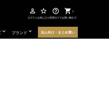
perm_identity
star_border
help_outline
0
ログイン
お気に入り
利用ガイド
お買い物カゴ
expand_more
expand_more
ズ
ブランド
法人向け・まとめ買い