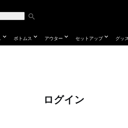
search
expand_more
expand_more
expand_more
expand_more
ス
ボトムス
アウター
セットアップ
グッ
ログイン