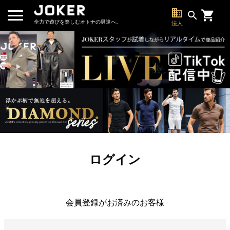
business
search
全力で遊びを楽しむオトナの男達へ。
法人
ログイン
会員登録がお済みのお客様