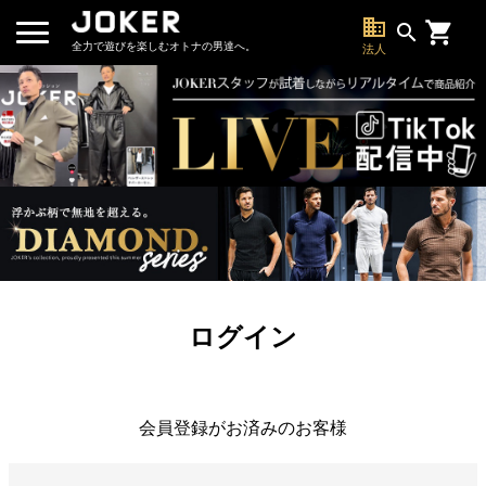
business
search
全力で遊びを楽しむオトナの男達へ。
法人
ログイン
会員登録がお済みのお客様