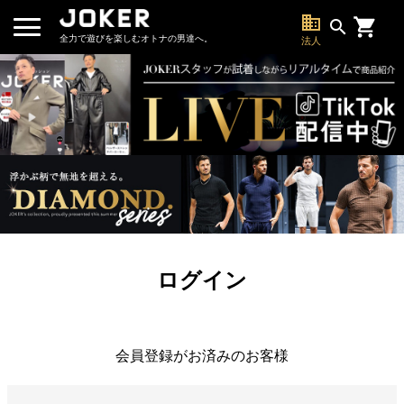
business
search
全力で遊びを楽しむオトナの男達へ。
法人
ログイン
会員登録がお済みのお客様