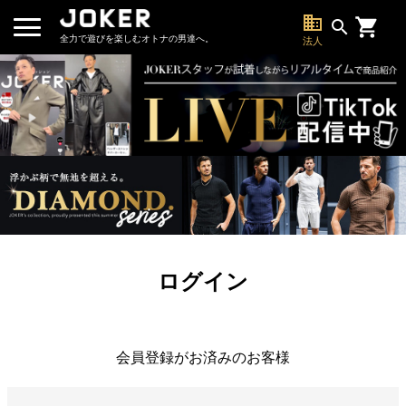
business
search
全力で遊びを楽しむオトナの男達へ。
法人
ログイン
会員登録がお済みのお客様