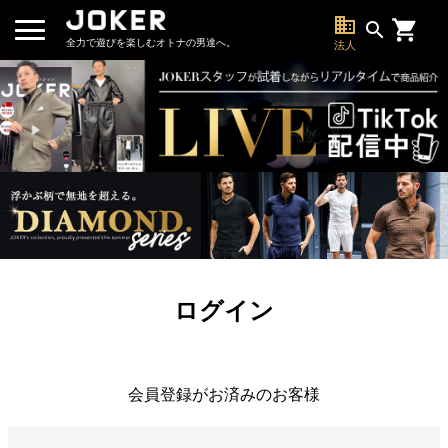
business
search
全力で遊びを楽しむオトナの男達へ。
法人
ログイン
会員登録がお済みのお客様