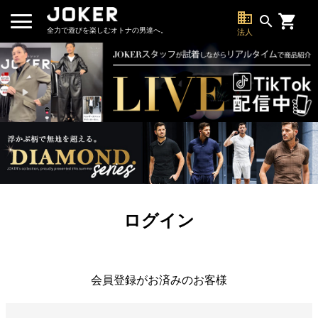
business
search
全力で遊びを楽しむオトナの男達へ。
法人
ログイン
会員登録がお済みのお客様