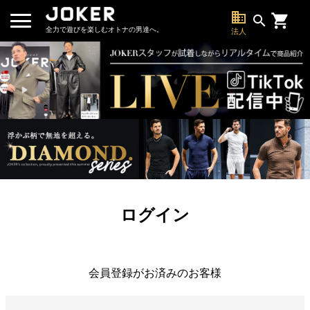
business
search
全力で遊びを楽しむオトナの男達へ。
法人
ログイン
会員登録がお済みのお客様