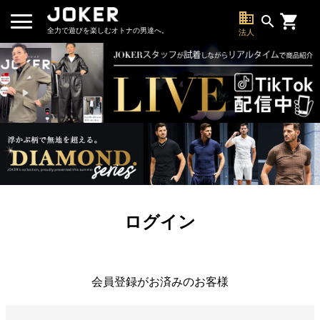
business
search
全力で遊びを楽しむオトナの男達へ。
法人
ログイン
会員登録がお済みのお客様