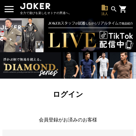
business
search
全力で遊びを楽しむオトナの男達へ。
法人
ログイン
会員登録がお済みのお客様