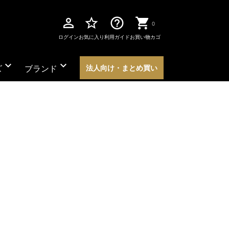
perm_identity
star_border
help_outline
0
ログイン
お気に入り
利用ガイド
お買い物カゴ
expand_more
expand_more
ズ
ブランド
法人向け・まとめ買い