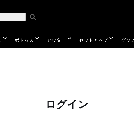
search
expand_more
expand_more
expand_more
expand_more
ス
ボトムス
アウター
セットアップ
グッ
ログイン