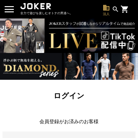
business
search
全力で遊びを楽しむオトナの男達へ。
法人
ログイン
会員登録がお済みのお客様