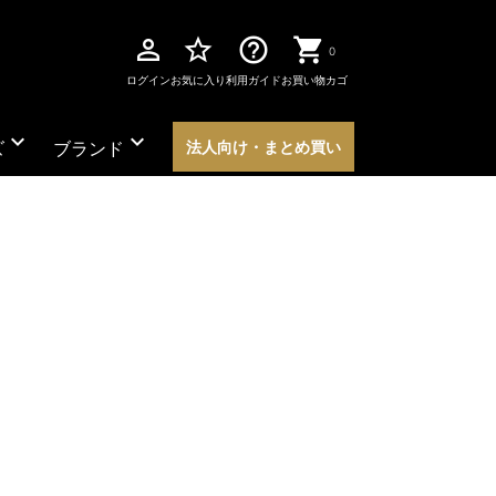
perm_identity
star_border
help_outline
0
ログイン
お気に入り
利用ガイド
お買い物カゴ
expand_more
expand_more
ズ
ブランド
法人向け・まとめ買い