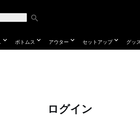
search
expand_more
expand_more
expand_more
expand_more
ス
ボトムス
アウター
セットアップ
グッ
ログイン