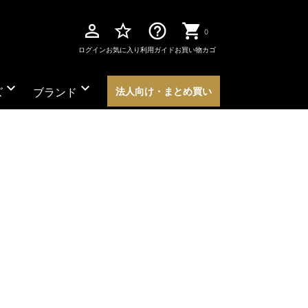
perm_identity
star_border
help_outline
0
ログイン
お気に入り
利用ガイド
お買い物カゴ
expand_more
expand_more
ズ
ブランド
法人向け・まとめ買い