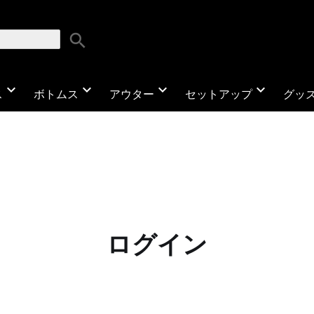
search
expand_more
expand_more
expand_more
expand_more
ス
ボトムス
アウター
セットアップ
グッ
ログイン