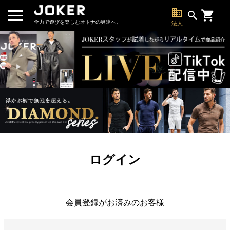
business
search
全力で遊びを楽しむオトナの男達へ。
法人
ログイン
会員登録がお済みのお客様