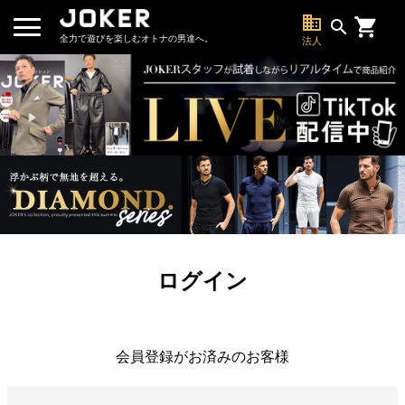
business
search
全力で遊びを楽しむオトナの男達へ。
法人
ログイン
会員登録がお済みのお客様