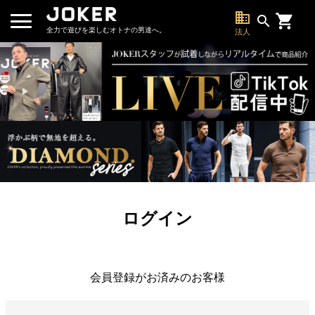
business
search
全力で遊びを楽しむオトナの男達へ。
法人
ログイン
会員登録がお済みのお客様