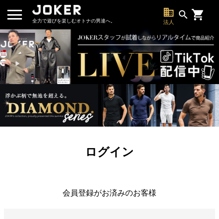
business
search
全力で遊びを楽しむオトナの男達へ。
法人
ログイン
会員登録がお済みのお客様