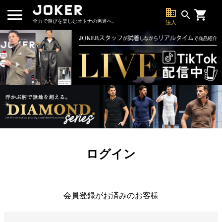
business
search
全力で遊びを楽しむオトナの男達へ。
法人
ログイン
会員登録がお済みのお客様