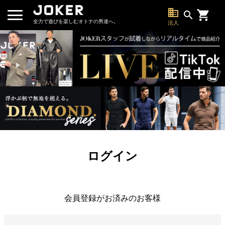
business
search
全力で遊びを楽しむオトナの男達へ。
法人
ログイン
会員登録がお済みのお客様