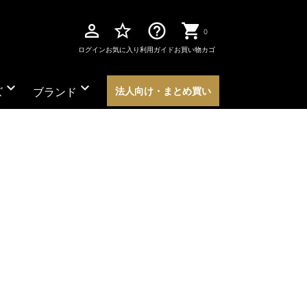
perm_identity
star_border
help_outline
0
ログイン
お気に入り
利用ガイド
お買い物カゴ
expand_more
expand_more
ズ
ブランド
法人向け・まとめ買い