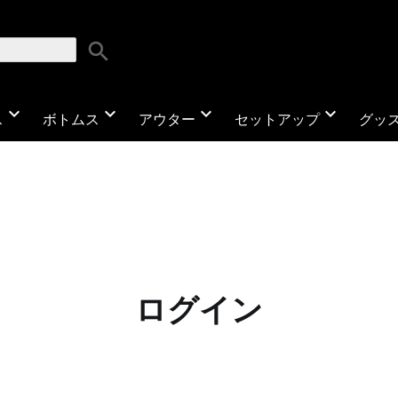
search
expand_more
expand_more
expand_more
expand_more
ス
ボトムス
アウター
セットアップ
グッ
ログイン