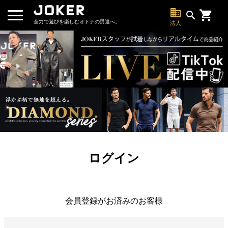
business
search
全力で遊びを楽しむオトナの男達へ。
法人
ログイン
会員登録がお済みのお客様