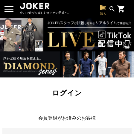
business
search
全力で遊びを楽しむオトナの男達へ。
法人
ログイン
会員登録がお済みのお客様