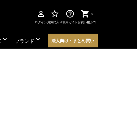
perm_identity
star_border
help_outline
0
ログイン
お気に入り
利用ガイド
お買い物カゴ
expand_more
expand_more
ズ
ブランド
法人向け・まとめ買い