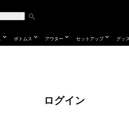
search
expand_more
expand_more
expand_more
expand_more
ス
ボトムス
アウター
セットアップ
グッ
ログイン