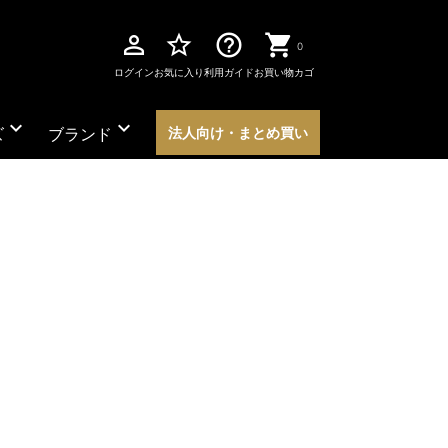
perm_identity
star_border
help_outline
0
ログイン
お気に入り
利用ガイド
お買い物カゴ
expand_more
expand_more
ズ
ブランド
法人向け・まとめ買い