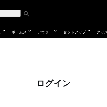
search
expand_more
expand_more
expand_more
expand_more
ス
ボトムス
アウター
セットアップ
グッ
ログイン