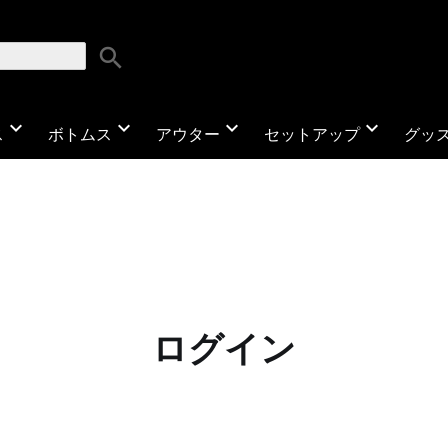
search
expand_more
expand_more
expand_more
expand_more
ス
ボトムス
アウター
セットアップ
グッ
ログイン