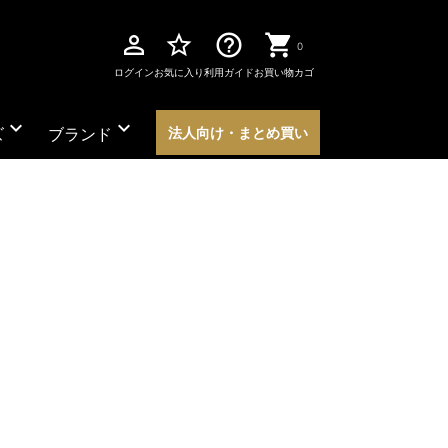
perm_identity
star_border
help_outline
0
ログイン
お気に入り
利用ガイド
お買い物カゴ
expand_more
expand_more
ズ
ブランド
法人向け・まとめ買い