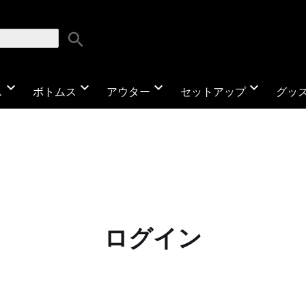
search
expand_more
expand_more
expand_more
expand_more
ス
ボトムス
アウター
セットアップ
グッ
ログイン