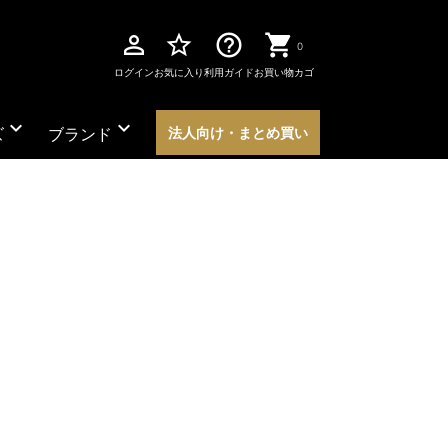
perm_identity
star_border
help_outline
0
ログイン
お気に入り
利用ガイド
お買い物カゴ
expand_more
expand_more
ズ
ブランド
法人向け・まとめ買い