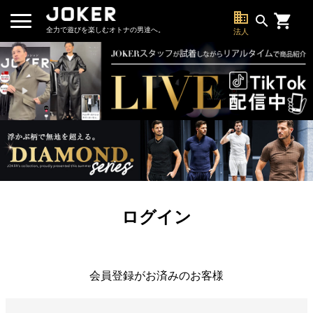
business
search
全力で遊びを楽しむオトナの男達へ。
法人
ログイン
会員登録がお済みのお客様