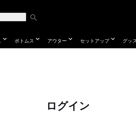
search
expand_more
expand_more
expand_more
expand_more
ス
ボトムス
アウター
セットアップ
グッ
ログイン