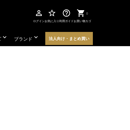
perm_identity
star_border
help_outline
0
ログイン
お気に入り
利用ガイド
お買い物カゴ
expand_more
expand_more
ズ
ブランド
法人向け・まとめ買い