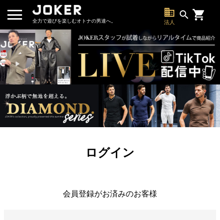
business
search
全力で遊びを楽しむオトナの男達へ。
法人
ログイン
会員登録がお済みのお客様