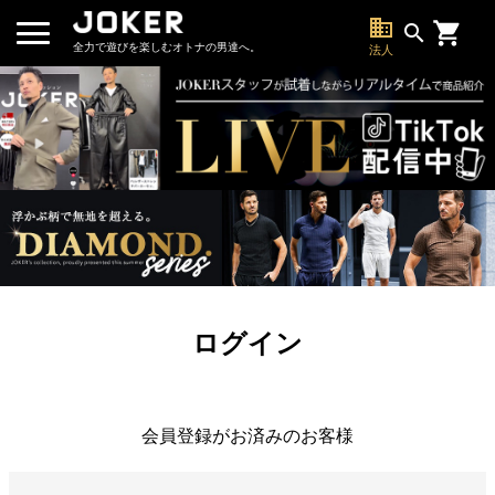
business
search
全力で遊びを楽しむオトナの男達へ。
法人
ログイン
会員登録がお済みのお客様