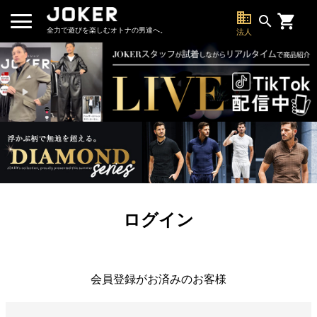
business
search
全力で遊びを楽しむオトナの男達へ。
法人
ログイン
会員登録がお済みのお客様