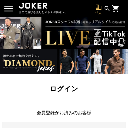
business
search
全力で遊びを楽しむオトナの男達へ。
法人
ログイン
会員登録がお済みのお客様