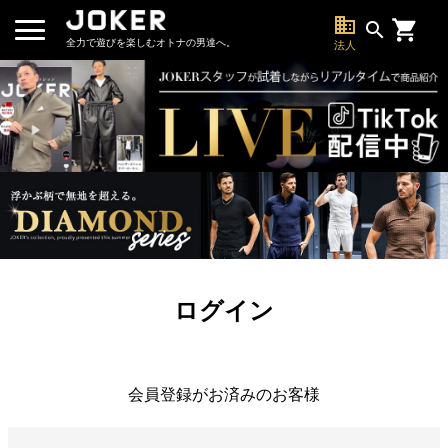
business
search
全力で遊びを楽しむオトナの男達へ。
法人
ログイン
会員登録がお済みのお客様