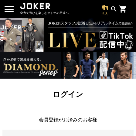
business
search
全力で遊びを楽しむオトナの男達へ。
法人
ログイン
会員登録がお済みのお客様