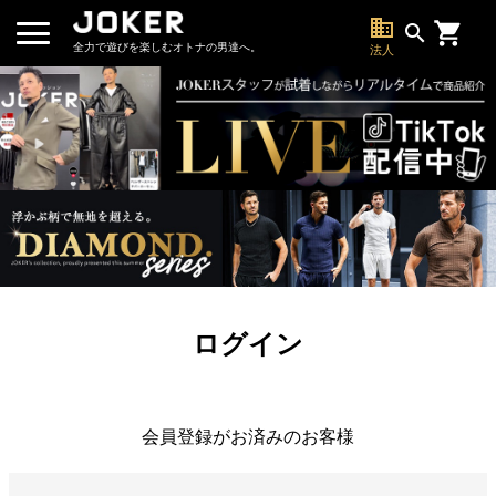
business
search
全力で遊びを楽しむオトナの男達へ。
法人
ログイン
会員登録がお済みのお客様