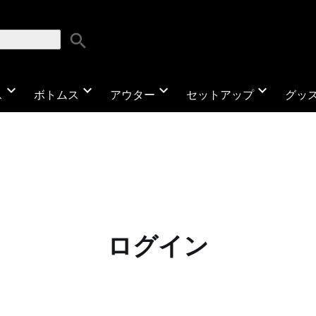
search
expand_more
expand_more
expand_more
expand_more
ス
ボトムス
アウター
セットアップ
グッ
ログイン