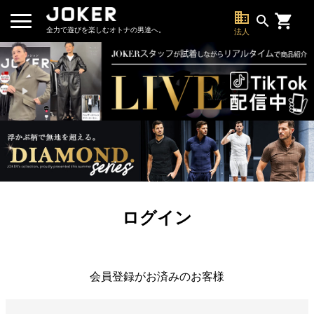
business
search
全力で遊びを楽しむオトナの男達へ。
法人
ログイン
会員登録がお済みのお客様