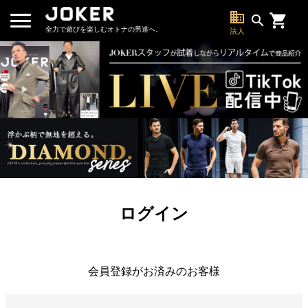
business
search
全力で遊びを楽しむオトナの男達へ。
法人
ログイン
会員登録がお済みのお客様